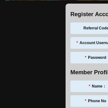
Register Acc
Referral Co
*
Account User
*
Password
Member Profi
*
Name：
*
Phone No